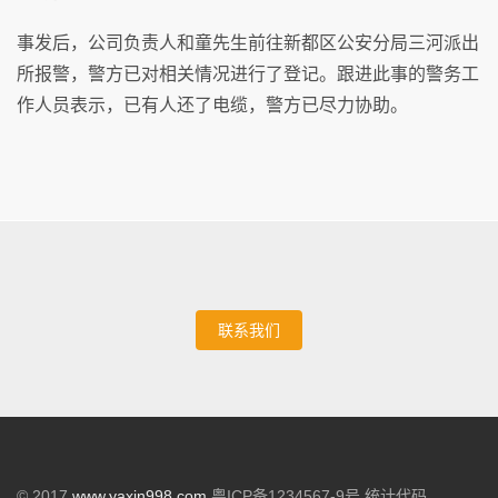
事发后，公司负责人和童先生前往新都区公安分局三河派出
所报警，警方已对相关情况进行了登记。跟进此事的警务工
作人员表示，已有人还了电缆，警方已尽力协助。
联系我们
© 2017
www.yaxin998.com
粤ICP备1234567-9号 统计代码