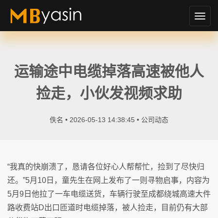
切
换
导
航
运输途中电缆掉落高速被他人
捡走，小伙发视频求助
佚名 • 2026-05-13 14:38:45 •
公司动态
“我真的快崩溃了，恳请各位好心人帮帮忙，捡到了尽快归
还。”5月10日，童先生在网上发布了一则寻物启事，内容为
5月9日他拉了一车电缆送货，车辆行驶至成都绕城高速大件
路收费站D出口匝道时电缆掉落，被人捡走，目前仍有大部