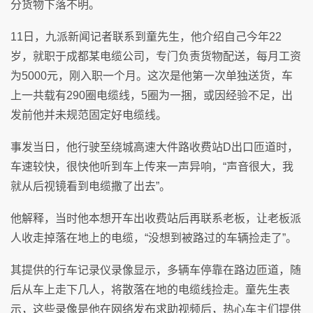
分货物下落不明。
11日，九派新闻记者联系到童先生，他介绍自己今年22
岁，就职于成都某电缆公司，专门负责货物配送，每月工资
为5000元，刚入职一个月。这次是他第一次单独送货，车
上一共载有290圈电缆线，5圈为一捆，或因经验不足，出
发前他并未规范固定好电缆线。
事发当日，他行驶至绕城高速大件路收费站D出口匝道时，
车速较快，很快他听到车上传来一声异响，“声音很大，我
就从后视镜看到电缆撒了出去”。
他解释，当时他本想开车出收费站后再联系老板，让老板派
人收走掉落在地上的电缆，“没想到被路过的车辆捡走了”。
其提供的行车记录仪录像显示，多辆车停靠在路边匝道，随
后从车上走下几人，将散落在地的电缆线捡走。童先生表
示，这些录像是他在网络发布求助视频后，热心车主们提供