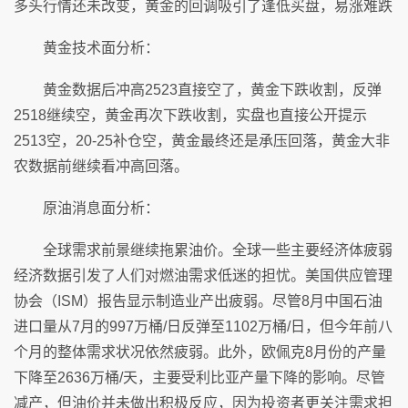
多头行情还未改变，黄金的回调吸引了逢低买盘，易涨难跌
黄金技术面分析：
黄金数据后冲高2523直接空了，黄金下跌收割，反弹
2518继续空，黄金再次下跌收割，实盘也直接公开提示
2513空，20-25补仓空，黄金最终还是承压回落，黄金大非
农数据前继续看冲高回落。
原油消息面分析：
全球需求前景继续拖累油价。全球一些主要经济体疲弱
经济数据引发了人们对燃油需求低迷的担忧。美国供应管理
协会（ISM）报告显示制造业产出疲弱。尽管8月中国石油
进口量从7月的997万桶/日反弹至1102万桶/日，但今年前八
个月的整体需求状况依然疲弱。此外，欧佩克8月份的产量
下降至2636万桶/天，主要受利比亚产量下降的影响。尽管
减产，但油价并未做出积极反应，因为投资者更关注需求担