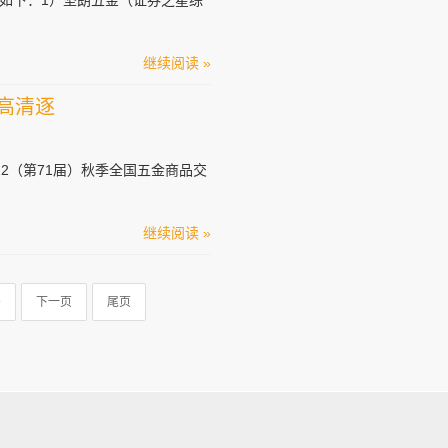
名单如下：1）坚朗五金（证券之星综
继续阅读 »
高清逐
22（第71届）秋季全国五金商品交
继续阅读 »
9
下一页
尾页