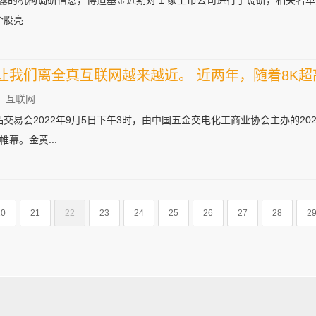
 日披露的机构调研信息，博道基金近期对 1 家上市公司进行了调研，相关
股亮...
让我们离全真互联网越来越近。 近两年，随着8K超
：互联网
品交易会2022年9月5日下午3时，由中国五金交电化工商业协会主办的20
幕。金黄...
20
21
22
23
24
25
26
27
28
2