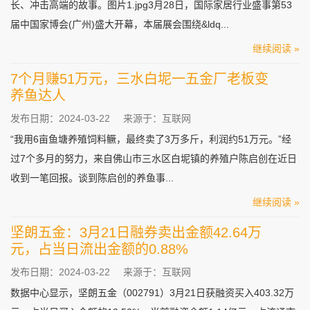
长、冲击高端的故事。图片1.jpg3月28日，国际家居行业盛事第53
届中国家博会(广州)盛大开幕，本届展会围绕&ldq...
继续阅读 »
7个月赚51万元，三水白坭一五金厂老板变
养鱼达人
发布日期：2024-03-22
来源于：互联网
“我用6亩鱼塘养殖饲料鳜，最终卖了3万多斤，利润约51万元。”经
过7个多月的努力，来自佛山市三水区白坭镇的养殖户陈启创在近日
收到一笔回报。谈到陈启创的养鱼事...
继续阅读 »
坚朗五金：3月21日融券卖出金额42.64万
元，占当日流出金额的0.88%
发布日期：2024-03-22
来源于：互联网
数据中心显示，坚朗五金（002791）3月21日获融资买入403.32万